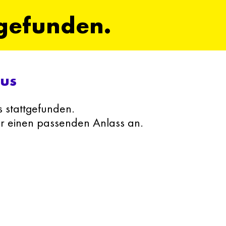
tgefunden.
lus
s stattgefunden.
ür einen passenden Anlass an.