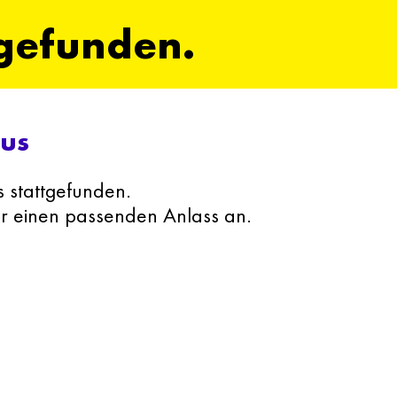
tgefunden.
lus
s stattgefunden.
ür einen passenden Anlass an.